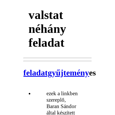
valstat
néhány
feladat
feladatgyűjtemény
es
ezek a linkben
szereplő,
Baran Sándor
által készített