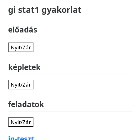
gi stat1 gyakorlat
előadás
Nyit/Zár
képletek
Nyit/Zár
feladatok
Nyit/Zár
iq-teszt